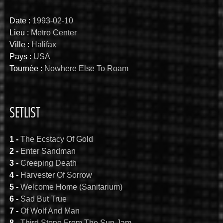
Date :
1993-02-10
Lieu :
Metro Center
Ville :
Halifax
Pays :
USA
Tournée :
Nowhere Else To Roam
SETLIST
1 -
The Ecstacy Of Gold
2 -
Enter Sandman
3 -
Creeping Death
4 -
Harvester Of Sorrow
5 -
Welcome Home (Sanitarium)
6 -
Sad But True
7 -
Of Wolf And Man
8 -
Third Stone From The Sun Jam