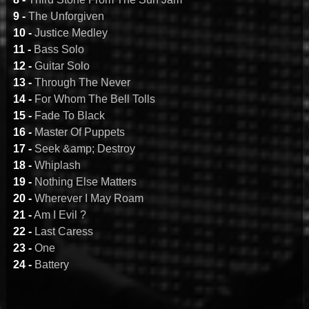
9 -
The Unforgiven
10 -
Justice Medley
11 -
Bass Solo
12 -
Guitar Solo
13 -
Through The Never
14 -
For Whom The Bell Tolls
15 -
Fade To Black
16 -
Master Of Puppets
17 -
Seek &amp; Destroy
18 -
Whiplash
19 -
Nothing Else Matters
20 -
Wherever I May Roam
21 -
Am I Evil ?
22 -
Last Caress
23 -
One
24 -
Battery