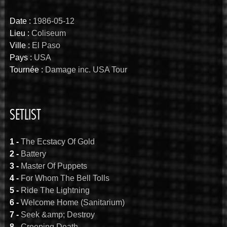
Date :
1986-05-12
Lieu :
Coliseum
Ville :
El Paso
Pays :
USA
Tournée :
Damage inc. USA Tour
SETLIST
1 -
The Ecstacy Of Gold
2 -
Battery
3 -
Master Of Puppets
4 -
For Whom The Bell Tolls
5 -
Ride The Lightning
6 -
Welcome Home (Sanitarium)
7 -
Seek &amp; Destroy
8 -
Creeping Death