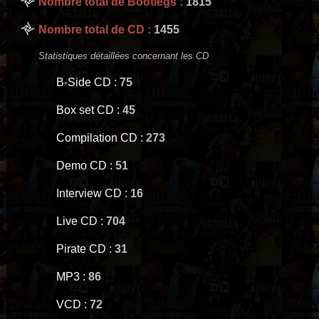
Nombre total de Bootlegs :
1815
Nombre total de CD :
1455
Statistiques détaillées concernant les CD
B-Side CD :
75
Box set CD :
45
Compilation CD :
273
Demo CD :
51
Interview CD :
16
Live CD :
704
Pirate CD :
31
MP3 :
86
VCD :
72