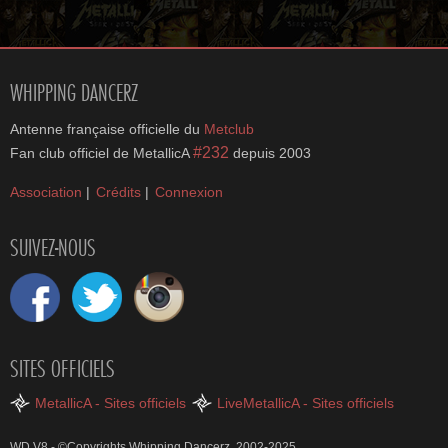
WHIPPING DANCERZ
Antenne française officielle du
Metclub
#232
Fan club officiel de MetallicA
depuis 2003
Association
|
Crédits
|
Connexion
SUIVEZ-NOUS
SITES OFFICIELS
MetallicA - Sites officiels
LiveMetallicA - Sites officiels
WD V8 - ©Copyrights Whipping Dancerz, 2002-2025