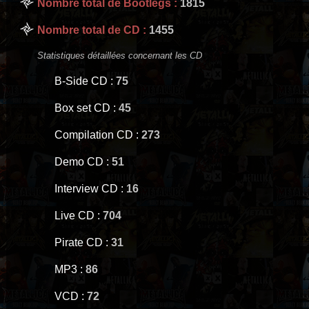
Nombre total de Bootlegs :
1815
Nombre total de CD :
1455
Statistiques détaillées concernant les CD
B-Side CD :
75
Box set CD :
45
Compilation CD :
273
Demo CD :
51
Interview CD :
16
Live CD :
704
Pirate CD :
31
MP3 :
86
VCD :
72